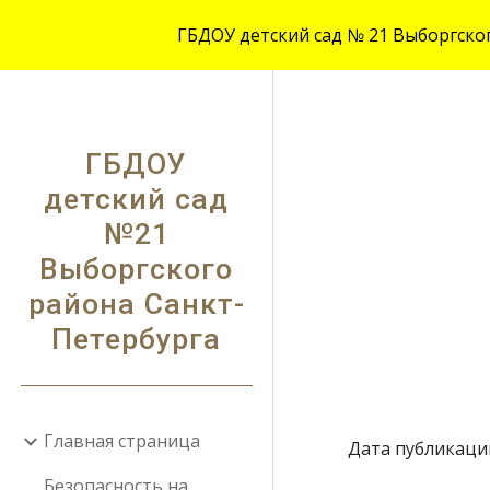
ГБДОУ детский сад № 21 Выборгского
Sk
ГБДОУ
детский сад
№21
Выборгского
района Санкт-
Петербурга
Главная страница
Дата публикации
Безопасность на