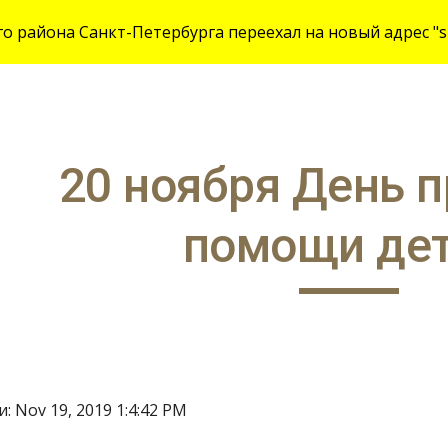
 района Санкт-Петербурга переехал на новый адрес "site
ip to main content
Skip to navigat
20 ноября День п
помощи де
: Nov 19, 2019 1:4:42 PM