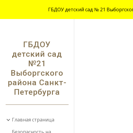
ГБДОУ детский сад № 21 Выборгского
Sk
ГБДОУ
детский сад
№21
Выборгского
района Санкт-
Петербурга
Главная страница
Безопасность на