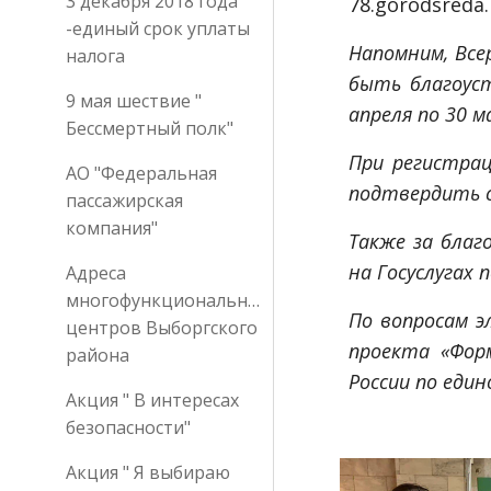
3 декабря 2018 года
78.gorodsreda
-единый срок уплаты
Напомним, Все
налога
быть благоуст
9 мая шествие "
апреля по 30 
Бессмертный полк"
При регистра
АО "Федеральная
подтвердить с
пассажирская
компания"
Также за благ
на Госуслугах 
Адреса
многофункциональных
По вопросам э
центров Выборгского
проекта «Фор
района
России по един
Акция " В интересах
безопасности"
Акция " Я выбираю