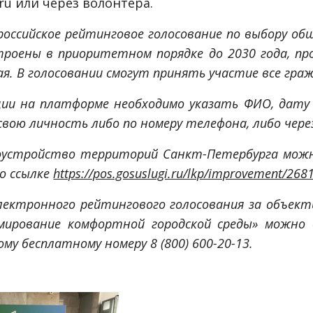
.ru или через волонтера.
российское рейтинговое голосование по выбору 
роены в приоритетном порядке до 2030 года, про
мая. В голосовании смогут принять участие все гр
ции на платформе необходимо указать ФИО, дату
вою личность либо по номеру телефона, либо через
оустройство территорий Санкт-Петербурга можно
по ссылке
https://pos.gosuslugi.ru/lkp/improvement/268
лектронного рейтингового голосования за объект
мирование комфортной городской среды» можно
ому бесплатному номеру 8 (800) 600-20-13.