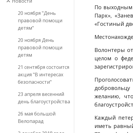
Новости
По выходным 
20 ноября "День
Парк», «Зане
правовой помощи
«Гостиный дв
детям"
Местонахожде
20 ноября День
правовой помощи
Волонтеры от
детям
целом о фед
зарегистриро
21 сентября состоится
акция "В интересах
Проголосова
безопасности"
добровольцу 
23 апреля весенний
желанию, чт
день благоустройства
благоустройст
26 мая большой
Каждый петер
Велопарад
иметь равный