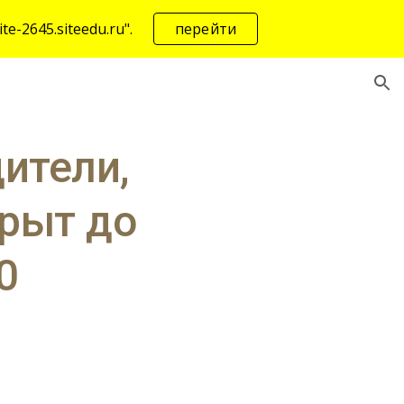
-2645.siteedu.ru".
перейти
ion
тели, 
рыт до 
0