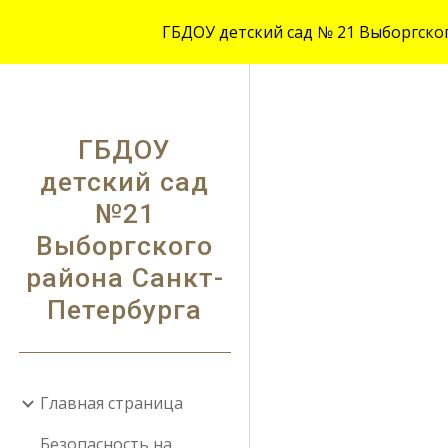
ГБДОУ детский сад № 21 Выборгского
Sk
ГБДОУ
детский сад
№21
Выборгского
района Санкт-
Петербурга
Главная страница
Безопасность на