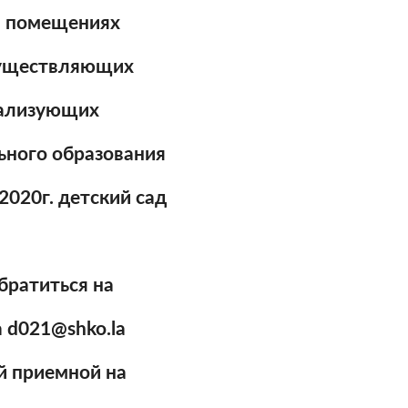
в помещениях
существляющих
еализующих
ного образования
2020г. детский сад
братиться на
 d021@shko.la
й приемной на