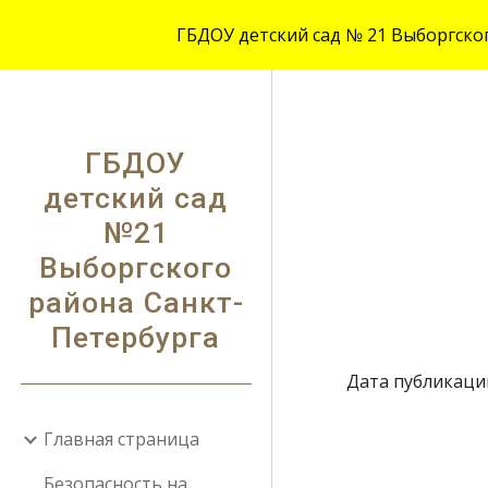
ГБДОУ детский сад № 21 Выборгского
Sk
ГБДОУ
детский сад
№21
Выборгского
района Санкт-
Петербурга
Дата публикации
Главная страница
Безопасность на