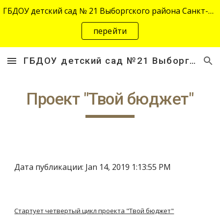
ГБДОУ детский сад № 21 Выборгского района Санкт-Петербурга переехал на новый адрес "site-2645.siteedu.ru".
Skip to main content
Skip to navigation
перейти
ГБДОУ детский сад №21 Выборгского района Санкт-Петербурга
Проект "Твой бюджет"
Дата публикации: Jan 14, 2019 1:13:55 PM
Стартует четвертый цикл проекта "Твой бюджет"