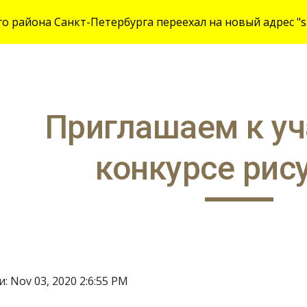
 района Санкт-Петербурга переехал на новый адрес "site
ip to main content
Skip to navigat
Приглашаем к уч
конкурсе рис
: Nov 03, 2020 2:6:55 PM