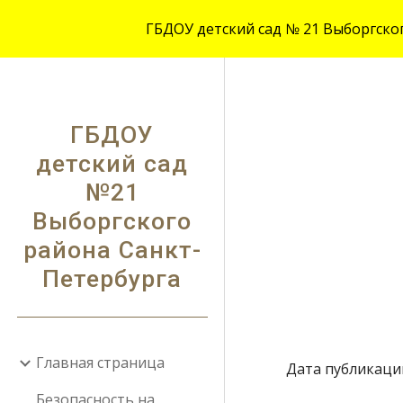
ГБДОУ детский сад № 21 Выборгского
Sk
ГБДОУ
детский сад
№21
Выборгского
района Санкт-
Петербурга
Главная страница
Дата публикации
Безопасность на