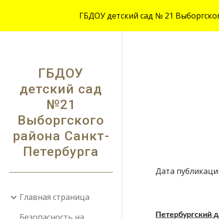
ГБДОУ детский сад № 21 Выборгского
Sk
ГБДОУ
детский сад
№21
Выборгского
района Санкт-
Петербурга
Дата публикации:
Главная страница
Петербургский 
Безопасность на