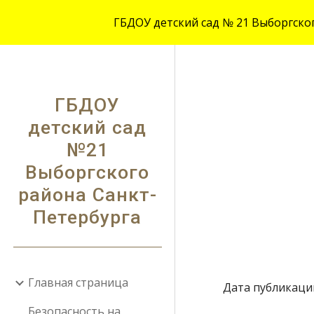
ГБДОУ детский сад № 21 Выборгского
Sk
ГБДОУ
детский сад
№21
Выборгского
района Санкт-
Петербурга
Главная страница
Дата публикации:
Безопасность на