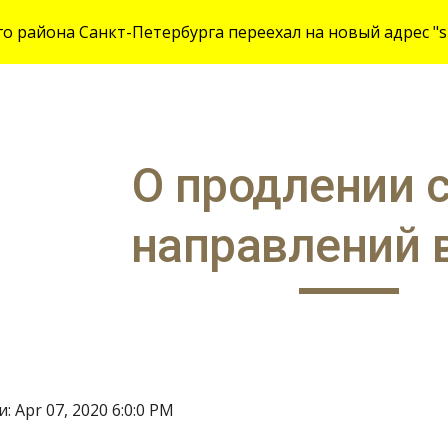
 района Санкт-Петербурга переехал на новый адрес "site
ip to main content
Skip to navigat
О продлении с
направлений 
 Apr 07, 2020 6:0:0 PM