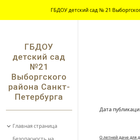
ГБДОУ детский сад № 21 Выборгского
Sk
ГБДОУ
детский сад
№21
Выборгского
района Санкт-
Петербурга
Дата публикации
Главная страница
О летней даче для д
Безопасность на