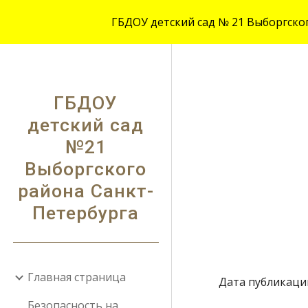
ГБДОУ детский сад № 21 Выборгского
Sk
ГБДОУ
детский сад
№21
Выборгского
района Санкт-
Петербурга
Главная страница
Дата публикации:
Безопасность на