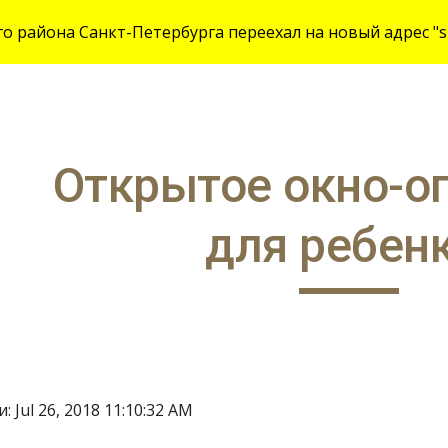
 района Санкт-Петербурга переехал на новый адрес "site
ip to main content
Skip to navigat
Открытое окно-оп
для ребенк
 Jul 26, 2018 11:10:32 AM