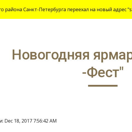
 района Санкт-Петербурга переехал на новый адрес "site
ip to main content
Skip to navigat
Новогодняя ярмар
-Фест"
 Dec 18, 2017 7:56:42 AM