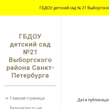
ГБДОУ детский сад № 21 Выборгского
Sk
ГБДОУ
детский сад
№21
Выборгского
района Санкт-
Петербурга
Главная страница
Дата публикации:
Безопасность на