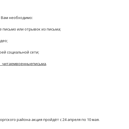
и Вам необходимо:
е письмо или отрывок из письма;
идео;
воей социальной сети;
b_читаемвоенныеписьма
.
оргского района акция пройдёт с 24 апреля по 10 мая.