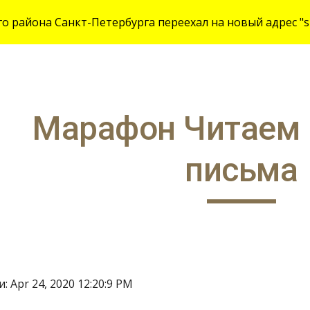
 района Санкт-Петербурга переехал на новый адрес "site
ip to main content
Skip to navigat
Марафон Читаем 
письма
 Apr 24, 2020 12:20:9 PM