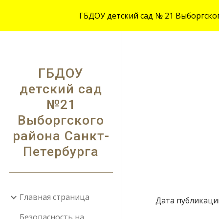
ГБДОУ детский сад № 21 Выборгского
Sk
ГБДОУ
детский сад
№21
Выборгского
района Санкт-
Петербурга
Главная страница
Дата публикации:
Безопасность на