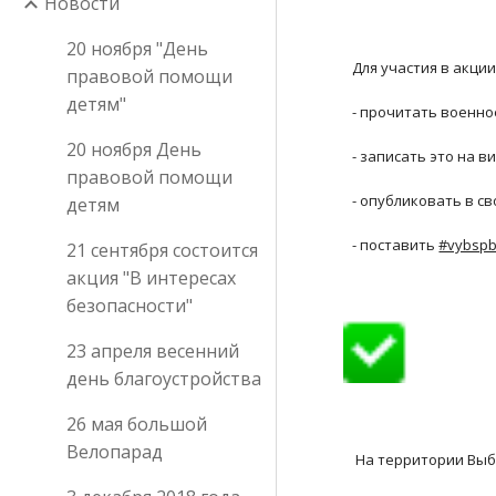
Новости
20 ноября "День
Для участия в акци
правовой помощи
детям"
- прочитать военно
20 ноября День
- записать это на в
правовой помощи
- опубликовать в с
детям
- поставить 
#vybsp
21 сентября состоится
акция "В интересах
безопасности"
23 апреля весенний
день благоустройства
26 мая большой
Велопарад
 На территории Выб