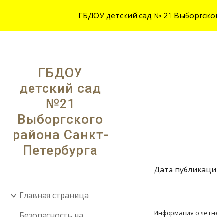
ГБДОУ детский сад № 21 Выборгского
Sk
ГБДОУ
детский сад
№21
Выборгского
района Санкт-
Петербурга
Дата публикации:
Главная страница
Информация о летн
Безопасность на