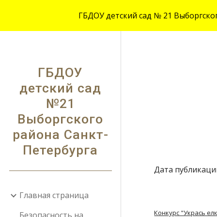
ГБДОУ детский сад № 21 Выборгского
Sk
ГБДОУ
детский сад
№21
Выборгского
района Санкт-
Петербурга
Дата публикации
Главная страница
Конкурс "Укрась ел
Безопасность на