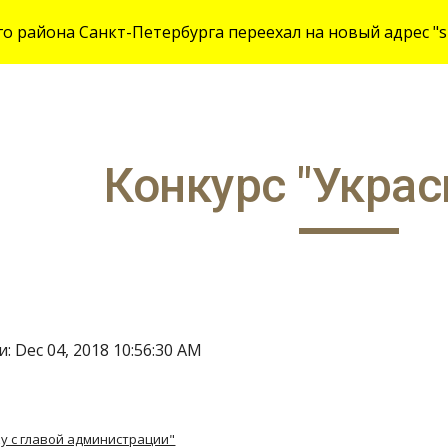
 района Санкт-Петербурга переехал на новый адрес "site
ip to main content
Skip to navigat
Конкурс "Украс
: Dec 04, 2018 10:56:30 AM
ку с главой администрации"