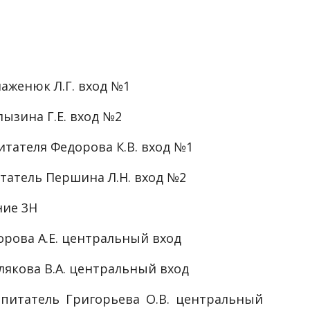
аженюк Л.Г. вход №1
лызина Г.Е. вход №2
итателя Федорова К.В. вход №1
итатель Першина Л.Н. вход №2
ние 3Н
орова А.Е. центральный вход
лякова В.А. центральный вход
спитатель Григорьева О.В. центральный