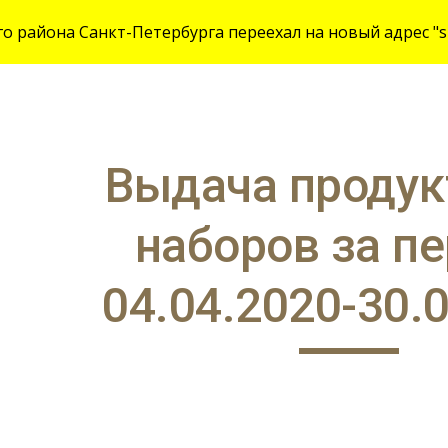
 района Санкт-Петербурга переехал на новый адрес "site
ip to main content
Skip to navigat
Выдача продук
наборов за пе
04.04.2020-30.