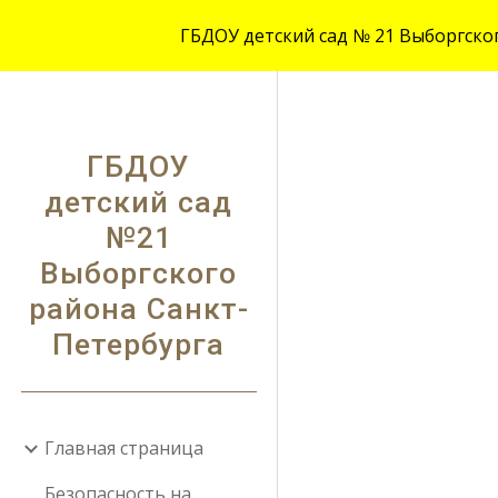
ГБДОУ детский сад № 21 Выборгского
Sk
ГБДОУ
детский сад
№21
Выборгского
района Санкт-
Петербурга
Главная страница
Безопасность на