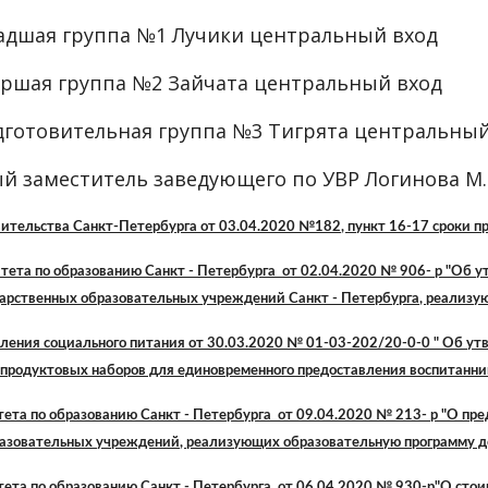
Младшая группа №1 Лучики центральный вход
таршая группа №2 Зайчата центральный вход
Подготовительная группа №3 Тигрята центральны
й заместитель заведующего по УВР Логинова М.
ительства Санкт-Петербурга от 03.04.2020 №182, пункт 16-17 сроки п
ета по образованию Санкт - Петербурга  от 02.04.2020 № 906- р "Об 
дарственных образовательных учреждений Санкт - Петербурга, реализу
ления социального питания от 30.03.2020 № 01-03-202/20-0-0 " Об ут
 продуктовых наборов для единовременного предоставления воспитанни
ета по образованию Санкт - Петербурга  от 09.04.2020 № 213- р "О пр
разовательных учреждений, реализующих образовательную программу д
ета по образованию Санкт - Петербурга  от 06.04.2020 № 930-р"О стои