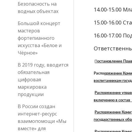
Безопасность на
14.00-15.00 
водных объектах
15.00-16.00 С
Большой концерт
мастеров
16.00-17.00 
фортепианного
искусства «Белое и
Ответственны
Чёрное»
П
остановление Прав
В 2019 году, вводится
обязательная
Распо
оряжение Комит
цифровая
воспитанникам госу
маркировка
продукции
Распоряжение управ
включению в состав 
В России создан
интернет-ресурс
Распоряжение Комит
взаимопомощи «Мы
государственных об
вместе» для
Распоряжение Комит