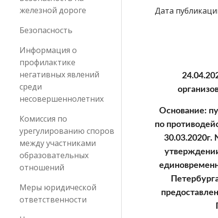
железной дороге
Дата публикации:
Безопасность
Информация о
профилактике
негативных явлений
24.04.20
среди
организов
несовершеннолетних
 Основание: пункты 16-5; 16-7 постановления Правительства Санкт-Петербурга от 13.03.2020 г. №121 «О мерах 
Комиссия по
по противодей
урегулированию споров
30.03.2020г.
между участниками
утверждении
образовательных
единовременн
отношений
Петербурга
Меры юридической
предоставлен
ответственности