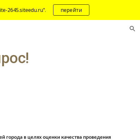
-2645.siteedu.ru".
перейти
ion
рос!
й города в целях оценки качества проведения 