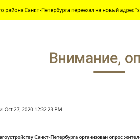
 района Санкт-Петербурга переехал на новый адрес "site
ip to main content
Skip to navigat
Внимание, оп
 Oct 27, 2020 12:32:23 PM
агоустройству Санкт-Петербурга организован опрос жителе