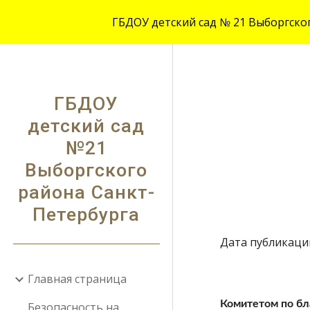
ГБДОУ детский сад № 21 Выборгского
Sk
ГБДОУ
детский сад
№21
Выборгского
района Санкт-
Петербурга
Дата публикации:
Главная страница
Комитетом по бл
Безопасность на