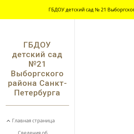
ГБДОУ детский сад № 21 Выборгского
Sk
ГБДОУ
детский сад
№21
Выборгского
района Санкт-
Петербурга
Главная страница
Сведения об